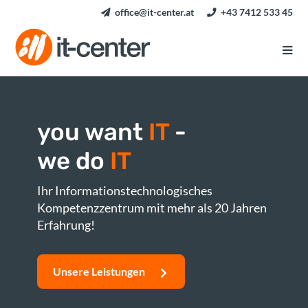
office@it-center.at
+43 7412 533 45
you want
IT
-
we do
IT
Ihr Informations­technologisches
Kompetenz­zentrum mit mehr als 20 Jahren
Erfahrung!
Unsere Leistungen