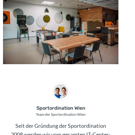
Sportordination Wien
Team der Sportordination Wien
Seit der Gründung der Sportordination
Mit 
2008 werden wir vom gesamten IT-Center-
gef