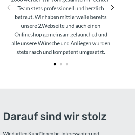
Team stets professionell und herzlich
von 
betreut. Wir haben mittlerweile bereits
und 
unsere 2.Webseite und auch einen
war 
Onlineshop gemeinsam gelaunched und
der 
alle unsere Wünsche und Anliegen wurden
D
stets rasch und kompetent umgesetzt.
groß
Darauf sind wir stolz
Wir durften Kund*innen bei interessanten und