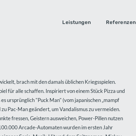
Leistungen
Referenzen
ckelt, brach mit den damals üblichen Kriegsspielen.
iel für alle schaffen. Inspiriert von einem Stück Pizza und
ß es ursprünglich "Puck Man" (vom japanischen „mampf
l zu Pac-Man geändert, um Vandalismus zu vermeiden.
unkte fressen, Geistern ausweichen, Power-Pillen nutzen
 100.000 Arcade-Automaten wurden im ersten Jahr