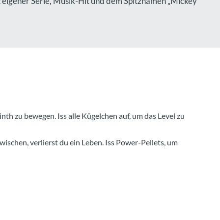
 eigener Serie, Musik-Hit und dem Spitznamen „Mickey
nth zu bewegen. Iss alle Kügelchen auf, um das Level zu
ischen, verlierst du ein Leben. Iss Power-Pellets, um