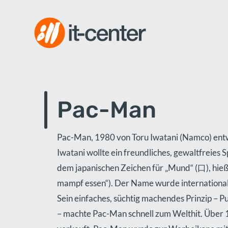
Pac-Man
Pac-Man, 1980 von Toru Iwatani (Namco) entwi
Iwatani wollte ein freundliches, gewaltfreies Sp
dem japanischen Zeichen für „Mund“ (口), hie
mampf essen“). Der Name wurde internationa
Sein einfaches, süchtig machendes Prinzip – P
– machte Pac-Man schnell zum Welthit. Über