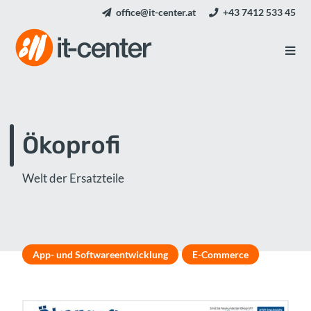
office@it-center.at
+43 7412 533 45
Ökoprofi
Welt der Ersatzteile
App- und Softwareentwicklung
E-Commerce